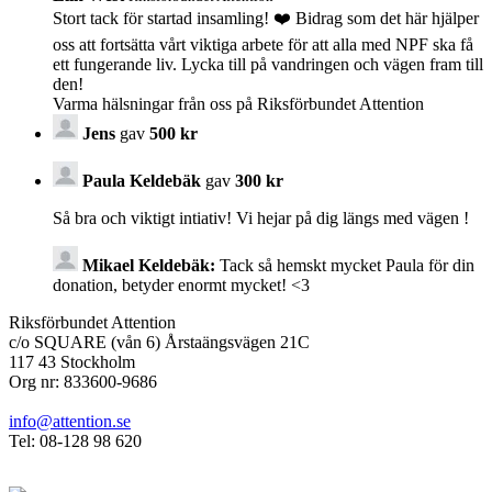
Stort tack för startad insamling! ❤️ Bidrag som det här hjälper
oss att fortsätta vårt viktiga arbete för att alla med NPF ska få
ett fungerande liv. Lycka till på vandringen och vägen fram till
den!
Varma hälsningar från oss på Riksförbundet Attention
Jens
gav
500 kr
Paula Keldebäk
gav
300 kr
Så bra och viktigt intiativ! Vi hejar på dig längs med vägen !
Mikael Keldebäk:
Tack så hemskt mycket Paula för din
donation, betyder enormt mycket! <3
Riksförbundet Attention
c/o SQUARE (vån 6) Årstaängsvägen 21C
117 43 Stockholm
Org nr: 833600-9686
info@attention.se
Tel: 08-128 98 620