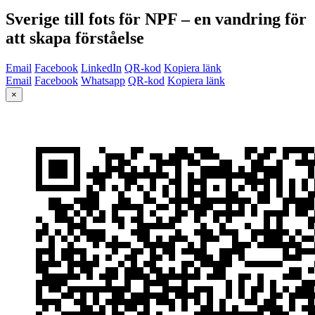
Sverige till fots för NPF – en vandring för
att skapa förståelse
Email
Facebook
LinkedIn
QR-kod
Kopiera länk
Email
Facebook
Whatsapp
QR-kod
Kopiera länk
×