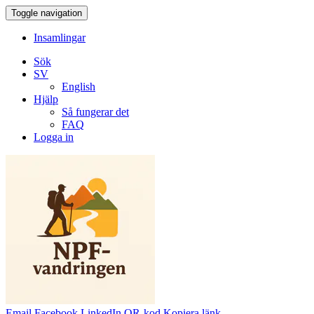
Toggle navigation
Insamlingar
Sök
SV
English
Hjälp
Så fungerar det
FAQ
Logga in
Email
Facebook
LinkedIn
QR-kod
Kopiera länk