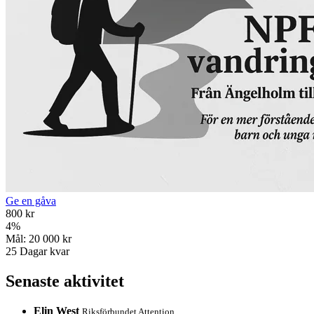
Ge en gåva
800 kr
4
%
Mål:
20 000 kr
25
Dagar kvar
Senaste aktivitet
Elin West
Riksförbundet Attention