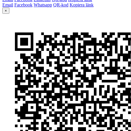
Email
Facebook
Whatsapp
QR-kod
Kopiera länk
×