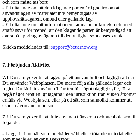
och som måste tas bort;
- Ett uttalande om att den klagande parten är i god tro om att
användningen av materialet inte bemyndigats av
upphovsrättsägaren, ombud eller gällande lag;
- Ett uttalande om att informationen i anmälan är korrekt och, med
straffansvar för mened, att den klagande parten är bemyndigad att
agera på uppdrag av ägaren till den rättighet som anses kränkt.
Skicka meddelandet till:
support@betternow.org
7. Förbjuden Aktivitet
7.1
Du samtycker till att agera på ett ansvarsfullt och lagligt sätt när
Du använder Webbplatsen. Du måste följa alla gällande lagar och
regler. Du får inte använda Tjänsten för något olagligt syfte, för att
begå något brott enligt lagarna i den jurisdiktion från vilken åtkomst
erhålls via Webbplatsen, eller på ett sätt som sannolikt kommer att
skada någon annan person.
7.2
Du samtycker till att inte använda tjänsterna och webbplatsen till
följande:
- Lägga in innehåll som innehåller våld eller stötande material eller
som innehåller länkar till sexsidor;