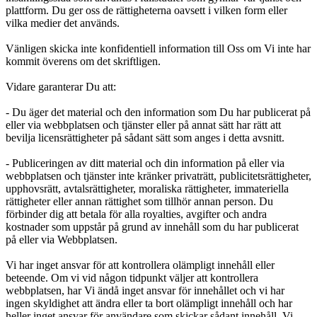
plattform. Du ger oss de rättigheterna oavsett i vilken form eller
vilka medier det används.
Vänligen skicka inte konfidentiell information till Oss om Vi inte har
kommit överens om det skriftligen.
Vidare garanterar Du att:
- Du äger det material och den information som Du har publicerat på
eller via webbplatsen och tjänster eller på annat sätt har rätt att
bevilja licensrättigheter på sådant sätt som anges i detta avsnitt.
- Publiceringen av ditt material och din information på eller via
webbplatsen och tjänster inte kränker privaträtt, publicitetsrättigheter,
upphovsrätt, avtalsrättigheter, moraliska rättigheter, immateriella
rättigheter eller annan rättighet som tillhör annan person. Du
förbinder dig att betala för alla royalties, avgifter och andra
kostnader som uppstår på grund av innehåll som du har publicerat
på eller via Webbplatsen.
Vi har inget ansvar för att kontrollera olämpligt innehåll eller
beteende. Om vi vid någon tidpunkt väljer att kontrollera
webbplatsen, har Vi ändå inget ansvar för innehållet och vi har
ingen skyldighet att ändra eller ta bort olämpligt innehåll och har
heller inget ansvar för användare som skickar sådant innehåll. Vi