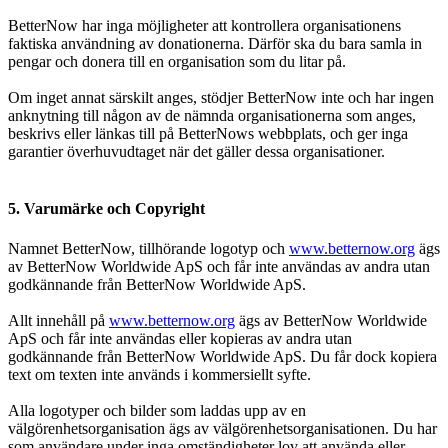
BetterNow har inga möjligheter att kontrollera organisationens
faktiska användning av donationerna. Därför ska du bara samla in
pengar och donera till en organisation som du litar på.
Om inget annat särskilt anges, stödjer BetterNow inte och har ingen
anknytning till någon av de nämnda organisationerna som anges,
beskrivs eller länkas till på BetterNows webbplats, och ger inga
garantier överhuvudtaget när det gäller dessa organisationer.
5. Varumärke och Copyright
Namnet BetterNow, tillhörande logotyp och
www.betternow.org
ägs
av BetterNow Worldwide ApS och får inte användas av andra utan
godkännande från BetterNow Worldwide ApS.
Allt innehåll på
www.betternow.org
ägs av BetterNow Worldwide
ApS och får inte användas eller kopieras av andra utan
godkännande från BetterNow Worldwide ApS. Du får dock kopiera
text om texten inte används i kommersiellt syfte.
Alla logotyper och bilder som laddas upp av en
välgörenhetsorganisation ägs av välgörenhetsorganisationen. Du har
som användare under inga omständigheter lov att använda eller