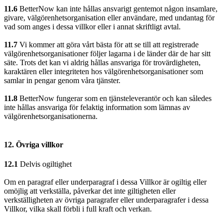
11.6
BetterNow kan inte hållas ansvarigt gentemot någon insamlare,
givare, välgörenhetsorganisation eller användare, med undantag för
vad som anges i dessa villkor eller i annat skriftligt avtal.
11.7
Vi kommer att göra vårt bästa för att se till att registrerade
välgörenhetsorganisationer följer lagarna i de länder där de har sitt
säte. Trots det kan vi aldrig hållas ansvariga för trovärdigheten,
karaktären eller integriteten hos välgörenhetsorganisationer som
samlar in pengar genom våra tjänster.
11.8
BetterNow fungerar som en tjänsteleverantör och kan således
inte hållas ansvariga för felaktig information som lämnas av
välgörenhetsorganisationerna.
12. Övriga villkor
12.1
Delvis ogiltighet
Om en paragraf eller underparagraf i dessa Villkor är ogiltig eller
omöjlig att verkställa, påverkar det inte giltigheten eller
verkställigheten av övriga paragrafer eller underparagrafer i dessa
Villkor, vilka skall förbli i full kraft och verkan.