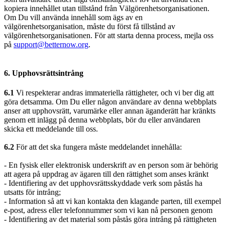
kopiera innehållet utan tillstånd från Välgörenhetsorganisationen.
Om Du vill använda innehåll som ägs av en
välgörenhetsorganisation, måste du först få tillstånd av
välgörenhetsorganisationen. För att starta denna process, mejla oss
på
support@betternow.org
.
6. Upphovsrättsintrång
6.1
Vi respekterar andras immateriella rättigheter, och vi ber dig att
göra detsamma. Om Du eller någon användare av denna webbplats
anser att upphovsrätt, varumärke eller annan äganderätt har kränkts
genom ett inlägg på denna webbplats, bör du eller användaren
skicka ett meddelande till oss.
6.2
För att det ska fungera måste meddelandet innehålla:
- En fysisk eller elektronisk underskrift av en person som är behörig
att agera på uppdrag av ägaren till den rättighet som anses kränkt
- Identifiering av det upphovsrättsskyddade verk som påstås ha
utsatts för intrång;
- Information så att vi kan kontakta den klagande parten, till exempel
e-post, adress eller telefonnummer som vi kan nå personen genom
- Identifiering av det material som påstås göra intrång på rättigheten