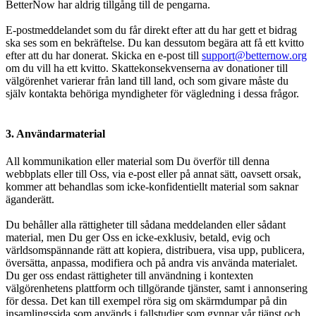
BetterNow har aldrig tillgång till de pengarna.
E-postmeddelandet som du får direkt efter att du har gett et bidrag
ska ses som en bekräftelse. Du kan dessutom begära att få ett kvitto
efter att du har donerat. Skicka en e-post till
support@betternow.org
om du vill ha ett kvitto. Skattekonsekvenserna av donationer till
välgörenhet varierar från land till land, och som givare måste du
själv kontakta behöriga myndigheter för vägledning i dessa frågor.
3. Användarmaterial
All kommunikation eller material som Du överför till denna
webbplats eller till Oss, via e-post eller på annat sätt, oavsett orsak,
kommer att behandlas som icke-konfidentiellt material som saknar
äganderätt.
Du behåller alla rättigheter till sådana meddelanden eller sådant
material, men Du ger Oss en icke-exklusiv, betald, evig och
världsomspännande rätt att kopiera, distribuera, visa upp, publicera,
översätta, anpassa, modifiera och på andra vis använda materialet.
Du ger oss endast rättigheter till användning i kontexten
välgörenhetens plattform och tillgörande tjänster, samt i annonsering
för dessa. Det kan till exempel röra sig om skärmdumpar på din
insamlingssida som används i fallstudier som gynnar vår tjänst och