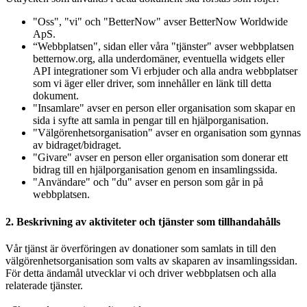
"Oss", "vi" och "BetterNow" avser BetterNow Worldwide
ApS.
“Webbplatsen", sidan eller våra "tjänster" avser webbplatsen
betternow.org, alla underdomäner, eventuella widgets eller
API integrationer som Vi erbjuder och alla andra webbplatser
som vi äger eller driver, som innehåller en länk till detta
dokument.
"Insamlare" avser en person eller organisation som skapar en
sida i syfte att samla in pengar till en hjälporganisation.
"Välgörenhetsorganisation" avser en organisation som gynnas
av bidraget/bidraget.
"Givare" avser en person eller organisation som donerar ett
bidrag till en hjälporganisation genom en insamlingssida.
"Användare" och "du" avser en person som går in på
webbplatsen.
2. Beskrivning av aktiviteter och tjänster som tillhandahålls
Vår tjänst är överföringen av donationer som samlats in till den
välgörenhetsorganisation som valts av skaparen av insamlingssidan.
För detta ändamål utvecklar vi och driver webbplatsen och alla
relaterade tjänster.