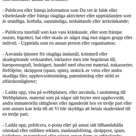
- Publicera eller främja information som Du vet är falsk eller
vilseledande eller främja olagliga aktiviteter eller uppträdanden som
är smädliga, hotfulla, oanständiga, nedsättande eller ärekränkande;
- Publicera innehåll som kan vara kränkande, eller som främjar
rasism, bigotteri, hat eller skada av något slag mot någon grupp eller
individ; - Uppträda som en annan person eller organisation;
- Använda tjänsten för olagliga ändamål, kriminell eller
skadegörande verksamhet, inklusive men inte begränsat till,
barnpornografi, bedrägeri, handel med obscent material, trakasserier,
förföljelse, skräppost (spam, spim), utskick av virus eller andra
skadliga filer, upphovsrättsintrång, patentintrång eller stöld av
affärshemligheter;
- Ladda upp, visa på webbplatsen, eller använda, i anslutning till
Webbplatsen, material som på något sätt bryter mot upphovsrätt,
andra immateriella rättigheter eller äganderätt hos en tredje part eller
som annars kan leda till att Vi blir skyldiga att betala skadestånd till
en tredje part;
- Ladda upp, publicera, e-posta eller på annat sätt tillhandahålla
oönskad eller otillåten reklam, marknadsföring, skräppost, spam,
kedjebrev, pyramidspel eller någon annan form av erbjudande;