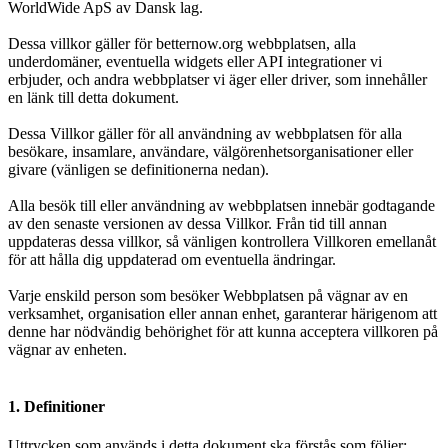
WorldWide ApS av Dansk lag.
Dessa villkor gäller för betternow.org webbplatsen, alla
underdomäner, eventuella widgets eller API integrationer vi
erbjuder, och andra webbplatser vi äger eller driver, som innehåller
en länk till detta dokument.
Dessa Villkor gäller för all användning av webbplatsen för alla
besökare, insamlare, användare, välgörenhetsorganisationer eller
givare (vänligen se definitionerna nedan).
Alla besök till eller användning av webbplatsen innebär godtagande
av den senaste versionen av dessa Villkor. Från tid till annan
uppdateras dessa villkor, så vänligen kontrollera Villkoren emellanåt
för att hålla dig uppdaterad om eventuella ändringar.
Varje enskild person som besöker Webbplatsen på vägnar av en
verksamhet, organisation eller annan enhet, garanterar härigenom att
denne har nödvändig behörighet för att kunna acceptera villkoren på
vägnar av enheten.
1. Definitioner
Uttrycken som används i detta dokument ska förstås som följer: