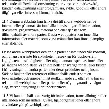
relaterade till förväntad omsättning eller vinst, varumärkesvård,
kunder, datautrustning eller programvara, rykte, goodwill eller andra
tillgångar eller intressen i immaterialrätt.
11.4
Denna webbplats kan länka dig till andra webbplatser på
internet eller på annat sätt innehålla hänvisningar till information,
dokument, programvara, material och/eller tjänster som
tillhandahålls av andra parter. Dessa webbplatser kan innehålla
information eller material som vissa människor kan finna olämpligt
eller stötande.
Dessa andra webbplatser och tredje parter är inte under vår kontroll,
och vi ansvarar inte för riktigheten, respekten för upphovsrätt,
lagligheten, anständigheten eller någon annan aspekt av innehållet
på sådana webbplatser. Vi är inte heller ansvariga för fel eller brister
i hänvisningar till andra parter eller deras produkter och tjänster.
Sådana länkar eller referenser tillhandahålls endast som en
bekvämlighet och innebär inget godkännande av, eller att vi har en
relation till webbplatsen eller parten, eller någon garanti av något
slag, varken uttrycklig eller underförstådd.
11.5
Vi kan inte hållas ansvarig för information, framställningar eller
uttalanden som insamlare, givare, hjälporganisationer eller andra
användare gör på webbplatsen.