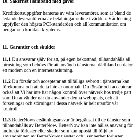
10. Säkerhet i samband med gåvor
Kreditkortsuppgifter hanteras av våra leverantörer, som är bland de
ledande leverantörerna av betalningar online i världen. Vår lösning
uppfyller den högsta PCI-standarden och all kommunikation om
pengar och kortdata krypteras.
11. Garantier och skulder
11.1
Du ansvarar själv för att, på egen bekostnad, tillhandahålla all
utrustning som behövs för att använda tjänsterna, däribland en dator,
ett modem och en internetanslutning.
11.2
Du förstår och accepterar att tillfälliga avbrott i tjänsterna kan
förekomma och att detta inte är onormalt. Du förstår och accepterar
också att Vi har inte har någon kontroll över nätverk hos tredje part
som Du använder när du använder denna webbplats, och att
förseningar och störningar i dessa nätverk är helt utanför vår
kontroll.
11.3
BetterNows ersättningsansvar är begränsat till de tjänster som
tillhandahålls av BetterNow. BetterNow kan inte hållas ansvarig för
indirekta förluster eller skador som kan uppstå till följd av
användningen av BetterNows tjänster och i synnerhet förluster