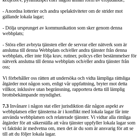
- Anordna lotterier och andra spelaktiviteter om de strider mot
gällande lokala lagar;
- Dölja ursprunget av kommunikation som sker genom denna
webbplats;
- Störa eller avbryta tjänsten eller de servrar eller nätverk som är
anslutna till denna Webbplats och/eller andra tjänster från denna
webbplats, eller inte följa krav, rutiner, policys eller bestämmelser för
nätverk anslutna till denna webbplats och/eller andra tjänster från
oss;
Vi förbehåller oss rätten att undersöka och vidta lämpliga rättsliga
åtgärder mot någon som, enligt vår uppfattning, bryter mot detta
villkor, inklusive utan begränsning, rapportera detta till lämplig
brottsbekämpande myndighet.
7.3
Invånare i någon stat eller jurisdiktion där någon aspekt av
webbplatsen eller tjänsterna är i konflikt med lokala lagar får inte
använda webbplatsen och relaterade tjänster. Vi vidtar alla rimliga
åtgärder för att säkerställa att våra tjänster uppfyller lokala lagar som
vi faktiskt är medvetna om, men det är du som är ansvarig för att se
till att du följer lokala lagar.