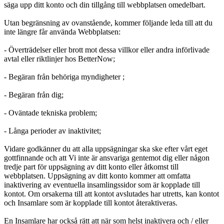
säga upp ditt konto och din tillgång till webbplatsen omedelbart.
Utan begränsning av ovanstående, kommer följande leda till att du
inte längre får använda Webbplatsen:
- Överträdelser eller brott mot dessa villkor eller andra införlivade
avtal eller riktlinjer hos BetterNow;
- Begäran från behöriga myndigheter ;
- Begäran från dig;
- Oväntade tekniska problem;
- Långa perioder av inaktivitet;
Vidare godkänner du att alla uppsägningar ska ske efter vårt eget
gottfinnande och att Vi inte är ansvariga gentemot dig eller någon
tredje part för uppsägning av ditt konto eller åtkomst till
webbplatsen. Uppsägning av ditt konto kommer att omfatta
inaktivering av eventuella insamlingssidor som är kopplade till
kontot. Om orsakerna till att kontot avslutades har utretts, kan kontot
och Insamlare som är kopplade till kontot återaktiveras.
En Insamlare har också rätt att när som helst inaktivera och / eller