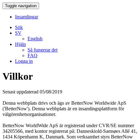
Toggle navigation
Insamlingar
Sök
SV
English
Hjälp
Så fungerar det
FAQ
Logga in
Villkor
Senast uppdaterad 05/08/2019
Denna webbplats drivs och ägs av BetterNow Worldwide ApS
('BetterNow'). Denna webbplats är en insamlingsplattform för
välgörenhetsorganisationer.
BetterNow WorldWide ApS är registrerad under CVR/SE nummer
34205566, med kontor registrerat på: Danneskiold-Samsøes Allé 41,
1434 Köpenhamn K, Danmark. Som verksamhet styrs BetterNow