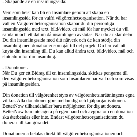
- Skapande av en insamlingssida:
Vem som helst kan bli en Insamlare genom att skapa en
insamlingssida för en valfri välgörenhetsorganisation. När du har
valt en Välgörenhetsorganisation skapar du din personliga
insamlingssida med text, bild/video, ett mål för hur mycket du vill
samla in och ett datum då insamlingen avslutas. När du är klar delar
Du din insamlingssida med ditt nätverk och de kan stödja din
insamling med donationer som går till det projekt Du har valt att
knyta din insamling till. Du kan alltid ändra text, bild/video, mål och
slutdatum för din insamling.
- Donationer:
När Du ger ett Bidrag till en insamlingssida, skickas pengarna till
den välgörenhetsorganisation som Insamlaren har valt och som visas
på insamlingssidan.
Din donation till välgörenhet styrs av välgörenhetsinrättningens egna
villkor. Alla donationer görs mellan dig och hjälporganisationen.
BetterNow tillhandahåller bara möjligheten för dig att donera.
BetterNow kan inte agera på egen hand och avgöra om en donation
ska återbetalas eller inte. Endast välgörenhetsorganisationen du
donerar till kan göra det.
Donationerna betalas direkt till välgörenhetsorganisationen och