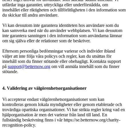
utfärdar inga garantier, uttryckliga eller underförstådda, om
innehållet eller riktigheten och tillförlitligheten i den information som
du skickar till andra användare.
Vi kan dessutom inte garantera identiteten hos användare som du
kan samverka med när du använder webbplatsen. Vi kan dessutom
inte garantera sanningen i den information som användarna lämnar
om sig själva eller de relationer som de beskriver.
Eftersom personliga bedömningar varierar och individer ibland
väljer att inte följa våra policys och regler, kan du utsättas för
innehåll som du finner stötande eller obehagligt. Kontakta support
på
support@betternow.org
om vill anmäla innehåll som du finner
stötande.
4. Validering av välgörenhetsorganisationer
Vi accepterar endast välgörenhetsorganisationer som kan
kontrolleras genom lokala myndigheter eller genom etablerade och
trovärdiga opartiska organisationer. Vi har strikta regler kring vad en
hjälporganisation är men det varierar från land till land. En
fullständig beskrivning finns i vår https://se.betternow.org/charity-
recognition-policy.