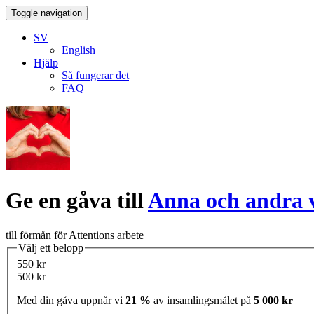
Toggle navigation
SV
English
Hjälp
Så fungerar det
FAQ
Ge en gåva till
Anna och andra v
till förmån för Attentions arbete
Välj ett belopp
550 kr
500 kr
Med din gåva uppnår vi
21 %
av insamlingsmålet på
5 000 kr