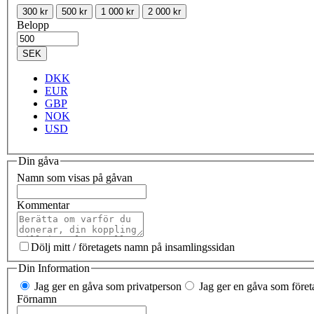
300 kr
500 kr
1 000 kr
2 000 kr
Belopp
SEK
DKK
EUR
GBP
NOK
USD
Din gåva
Namn som visas på gåvan
Kommentar
Dölj mitt / företagets namn på insamlingssidan
Din Information
Jag ger en gåva som privatperson
Jag ger en gåva som företa
Förnamn