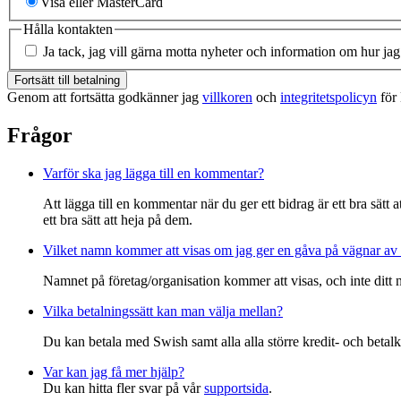
Visa eller MasterCard
Hålla kontakten
Ja tack, jag vill gärna motta nyheter och information om hur jag
Fortsätt till betalning
Genom att fortsätta godkänner jag
villkoren
och
integritetspolicyn
för
Frågor
Varför ska jag lägga till en kommentar?
Att lägga till en kommentar när du ger ett bidrag är ett bra sätt
ett bra sätt att heja på dem.
Vilket namn kommer att visas om jag ger en gåva på vägnar av 
Namnet på företag/organisation kommer att visas, och inte ditt
Vilka betalningssätt kan man välja mellan?
Du kan betala med Swish samt alla alla större kredit- och betalk
Var kan jag få mer hjälp?
Du kan hitta fler svar på vår
supportsida
.