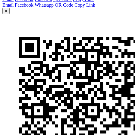
Email
Facebook
Whatsapp
QR Code
Copy Link
×