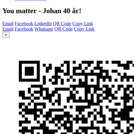
You matter - Johan 40 år!
Email
Facebook
LinkedIn
QR Code
Copy Link
Email
Facebook
Whatsapp
QR Code
Copy Link
×