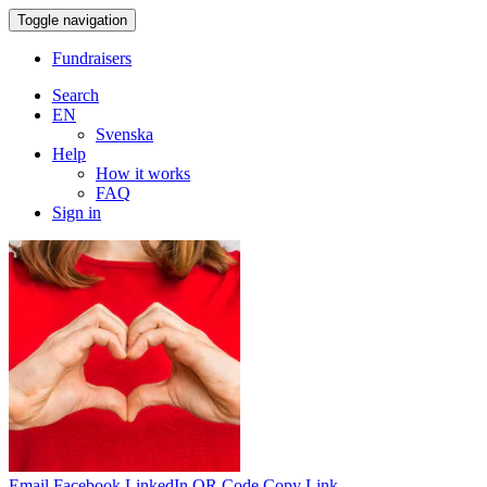
Toggle navigation
Fundraisers
Search
EN
Svenska
Help
How it works
FAQ
Sign in
Email
Facebook
LinkedIn
QR Code
Copy Link