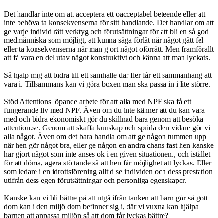
Det handlar inte om att acceptera ett oacceptabel beteende eller att
inte behöva ta konsekvenserna för sitt handlande. Det handlar om att
ge varje individ rätt verktyg och förutsättningar för att bli en så god
medmänniska som möjligt, att kunna säga förlåt när något gått fel
eller ta konsekvenserna när man gjort något oförrätt. Men framförallt
att få vara en del utav något konstruktivt och känna att man lyckats.
Så hjälp mig att bidra till ett samhälle där fler får ett sammanhang att
vara i. Tillsammans kan vi göra boxen man ska passa in i lite större.
Stöd Attentions löpande arbete för att alla med NPF ska få ett
fungerande liv med NPF. Även om du inte känner att du kan vara
med och bidra ekonomiskt gör du skillnad bara genom att besöka
attention.se. Genom att skaffa kunskap och sprida den vidare gör vi
alla något. Även om det bara handla om att ge någon tummen upp
när hen gör något bra, eller ge någon en andra chans fast hen kanske
har gjort något som inte anses ok i en given situationen., och istället
för att döma, agera stöttande så att hen får möjlighet att lyckas. Eller
som ledare i en idrottsförening alltid se individen och dess prestation
utifrån dess egen förutsättningar och personliga egenskaper.
Kanske kan vi bli bättre på att utgå ifrån tanken att barn gör så gott
dom kan i den miljö dom befinner sig i, där vi vuxna kan hjälpa
barnen att anpassa miljön så att dom får lyckas bättre?