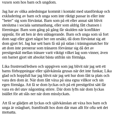
vuxen som hos barn och ungdom.
Jag har av olika anledningar kommit i kontakt med utanförskap och
exkludering av barn och unga som inte riktigt passar in eller inte
"beter" sig som förväntat. Barn som på ett eller annat sätt blivit
uteslutna i sociala sammanhang, eller som aldrig fått chansen i
föreningar. Barn som gång på gång får skulden när konflikter
uppstår, för att hen är den utåtagerande. Barn och unga som så fort
dom sagt eller gjort något ber om ursäkt, då dom förväntat sig att
dom gjort fel. Jag har sett barn få stå på sidan i träningsmatcher för
att dom inte presterar som tränaren förväntar sig då det av
prestigeskäl mellan tränare varit viktigt vilket lag som vinner, även
om barnet gjort sitt absolut bästa utifrån sin förmåga.
Lika frustrerad/ledsen och uppgiven som jag blivit när jag sett ett
barns förhoppningar eller självkänsla grusas när det inte funkar, Lika
glad och hoppfull har jag blivit när jag sett hur dom fått ta plats och
vara den dom är. När dom fått växa på sina egna villkor och sin
egen förmåga. Att få se dom lyckas och på ett prestigelöst sätt får
vara en del utav någonting större. Där dom lyfts när dom lyckas
istället för att slås ner när dom misslyckats.
Att få se glädjen att lyckas och självkänslan att växa hos barn och
unga är oslagbart, framförallt hos dom där man allt för ofta sett det
motsatta.