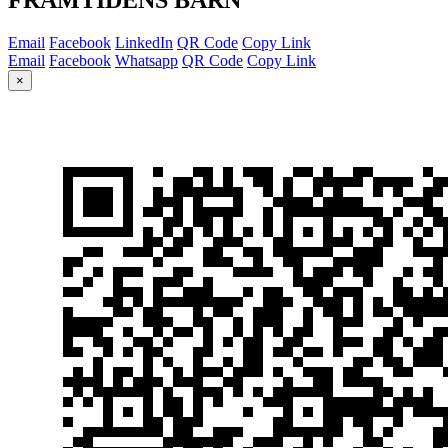
Email
Facebook
LinkedIn
QR Code
Copy Link
Email
Facebook
Whatsapp
QR Code
Copy Link
×