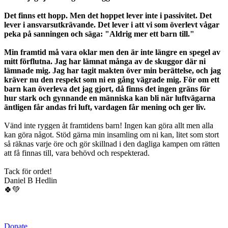
Det finns ett hopp. Men det hoppet lever inte i passivitet. Det
lever i ansvarsutkrävande. Det lever i att vi som överlevt vågar
peka på sanningen och säga: "Aldrig mer ett barn till."
Min framtid må vara oklar men den är inte längre en spegel av
mitt förflutna. Jag har lämnat många av de skuggor där ni
lämnade mig. Jag har tagit makten över min berättelse, och jag
kräver nu den respekt som ni en gång vägrade mig. För om ett
barn kan överleva det jag gjort, då finns det ingen gräns för
hur stark och gynnande en människa kan bli när luftvägarna
äntligen får andas fri luft, vardagen får mening och ger liv.
Vänd inte ryggen åt framtidens barn! Ingen kan göra allt men alla
kan göra något. Stöd gärna min insamling om ni kan, litet som stort
så räknas varje öre och gör skillnad i den dagliga kampen om rätten
att få finnas till, vara behövd och respekterad.
Tack för ordet!
Daniel B Hedlin
🍀💚
Donate