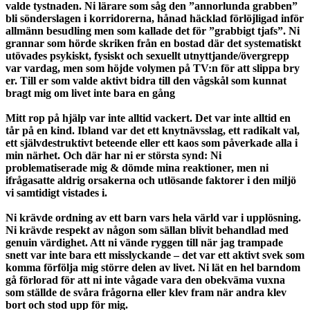
valde tystnaden. Ni lärare som såg den ”annorlunda grabben”
bli sönderslagen i korridorerna, hånad häcklad förlöjligad inför
allmänn besudling men som kallade det för ”grabbigt tjafs”. Ni
grannar som hörde skriken från en bostad där det systematiskt
utövades psykiskt, fysiskt och sexuellt utnyttjande/övergrepp
var vardag, men som höjde volymen på TV:n för att slippa bry
er. Till er som valde aktivt bidra till den vågskål som kunnat
bragt mig om livet inte bara en gång
Mitt rop på hjälp var inte alltid vackert. Det var inte alltid en
tår på en kind. Ibland var det ett knytnävsslag, ett radikalt val,
ett självdestruktivt beteende eller ett kaos som påverkade alla i
min närhet. Och där har ni er största synd: Ni
problematiserade mig & dömde mina reaktioner, men ni
ifrågasatte aldrig orsakerna och utlösande faktorer i den miljö
vi samtidigt vistades i.
Ni krävde ordning av ett barn vars hela värld var i upplösning.
Ni krävde respekt av någon som sällan blivit behandlad med
genuin värdighet. Att ni vände ryggen till när jag trampade
snett var inte bara ett misslyckande – det var ett aktivt svek som
komma förfölja mig större delen av livet. Ni lät en hel barndom
gå förlorad för att ni inte vågade vara den obekväma vuxna
som ställde de svåra frågorna eller klev fram när andra klev
bort och stod upp för mig.