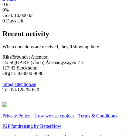
0 kr
0
%
Goal:
10,000 kr
0
Days left
Recent activity
When donations are received, they'll show up here.
Riksförbundet Attention
c/o SQUARE (vån 6) Årstaängsvägen 21C
117 43 Stockholm
Org nr: 833600-9686
info@attention.se
Tel: 08-128 98 620
Privacy Policy
·
How we use cookies
·
Terms & Conditions
P2P fundraising by BetterNow