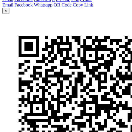
Email
Facebook
Whatsapp
QR Code
Copy Link
×