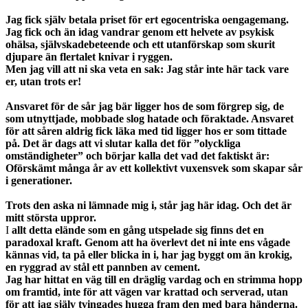
Jag fick själv betala priset för ert egocentriska oengagemang.
Jag fick och än idag vandrar genom ett helvete av psykisk
ohälsa, självskadebeteende och ett utanförskap som skurit
djupare än flertalet knivar i ryggen.
Men jag vill att ni ska veta en sak: Jag står inte här tack vare
er, utan trots er!
Ansvaret för de sår jag bär ligger hos de som förgrep sig, de
som utnyttjade, mobbade slog hatade och föraktade. Ansvaret
för att såren aldrig fick läka med tid ligger hos er som tittade
på. Det är dags att vi slutar kalla det för ”olyckliga
omständigheter” och börjar kalla det vad det faktiskt är:
Oförskämt många år av ett kollektivt vuxensvek som skapar sår
i generationer.
Trots den aska ni lämnade mig i, står jag här idag. Och det är
mitt största uppror.
I
allt detta elände som en gång utspelade sig finns det en
paradoxal kraft. Genom att ha överlevt det ni inte ens vågade
kännas vid, ta på eller blicka in i, har jag byggt om än krokig,
en ryggrad av stål ett pannben av cement.
Jag har hittat en väg till en dräglig vardag och en strimma hopp
om framtid, inte för att vägen var krattad och serverad, utan
för att jag själv tvingades hugga fram den med bara händerna.