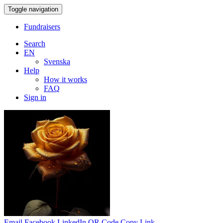
Toggle navigation
Fundraisers
Search
EN
Svenska
Help
How it works
FAQ
Sign in
Email
Facebook
LinkedIn
QR Code
Copy Link